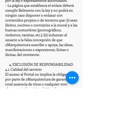
por la ley o expresamente autorizados.
– La página que establezca el enlace deberá
cumplir fielmente con la ley y no podrá en
ningún caso disponer o enlazar con
contenidos propios o de terceros que: (i) sean
ilícitos, nocivos o contrarios a la moral y a las
buenas costumbres (pornográficos,
violentos, racistas, etc.); (ii) induzcan al
usuario a la falsa concepción de que
2Marquitectura suscribe o apoya, las ideas,
manifestaciones o expresiones, lícitas o
ilícitas, del remitente.
4. EXCLUSIÓN DE RESPONSABILIDAD
4.1. Calidad del servicio
El acceso al Portal no implica la obligación
por parte de 2Marquitectura de garantizar la
total ausencia de virus o cualquier otro
elemento informático dañino de terceros
(“malware”) durante la navegación.
Corresponde al Usuario, en todo caso, la
disponibilidad de herramientas adecuadas
para la detección y desinfección de
programas informáticos dañinos.