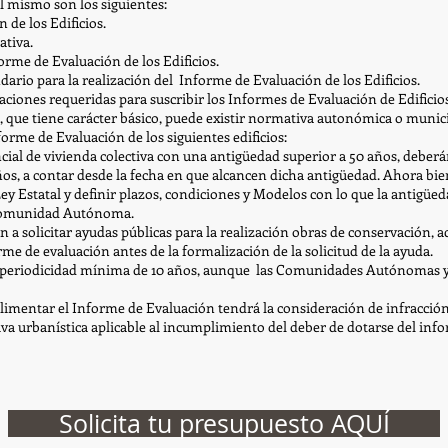
l mismo son los siguientes:
de los Edificios.
tiva.
rme de Evaluación de los Edificios.
ario para la realización del Informe de Evaluación de los Edificios.
aciones requeridas para suscribir los Informes de Evaluación de Edificios
l, que tiene carácter básico, puede existir normativa autonómica o munici
orme de Evaluación de los siguientes edificios:
al de vivienda colectiva con una antigüedad superior a 50 años, deberá
ños, a contar desde la fecha en que alcancen dicha antigüedad. Ahora 
y Estatal y definir plazos, condiciones y Modelos con lo que la antigüeda
 Comunidad Autónoma.
 solicitar ayudas públicas para la realización obras de conservación, acc
me de evaluación antes de la formalización de la solicitud de la ayuda.
 periodicidad mínima de 10 años, aunque las Comunidades Autónomas 
mentar el Informe de Evaluación tendrá la consideración de infracción ur
a urbanística aplicable al incumplimiento del deber de dotarse del infor
Solicita tu presupuesto AQUÍ