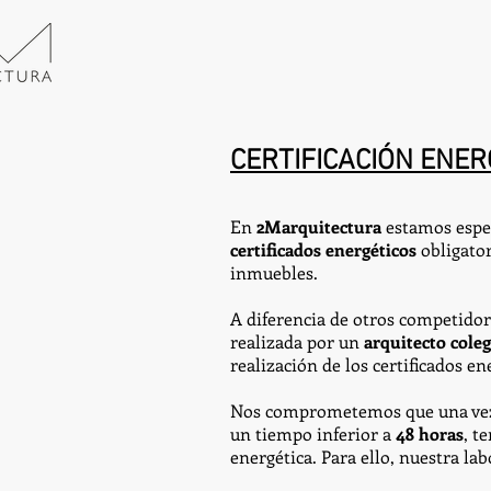
CERTIFICACIÓN ENER
En
2Marquitectura
estamos espec
certificados energéticos
obligator
inmuebles.
A diferencia de otros competidore
realizada por un
arquitecto cole
realización de los certificados en
Nos comprometemos que una vez r
un tiempo inferior a
48 horas
, t
energética. Para ello, nuestra lab